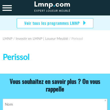
Skip
to
content
Voir tous les programmes LMNP
LMNP
/
Investir en LMNP | Loueur Meublé
/ Perissol
Perissol
Vous souhaitez en savoir plus ? On vous
rappelle