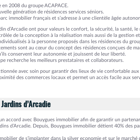
née en 2008 du groupe ACAPACE.
velle génération de résidences services séniors.
parc immobilier français et s’adresse à une clientèle âgée auto
in d’Arcadie ont pour valeurs le confort, la sécurité, la santé, le 
ôlée de la conception à la réalisation mais aussi de la gestion et 
individualisés à la personne proposés dans les résidences du grou
artements sont au cœur du concept des résidences conçues de ma
’ils conservent leur autonomie et jouissent de leur liberté.
upe recherche les meilleurs prestataires et collaborateurs.
ctionnée avec soin pour garantir des lieux de vie confortable au
oximité des commerces locaux et permet un accès facile aux serv
 Jardins d’Arcadie
 accord avec Bouygues immobilier afin de garantir un partenari
dins d’Arcadie. Depuis, Bouygues immobilier détient 40% des par
bilier de s’implanter dans la silver economie et sur le marché d