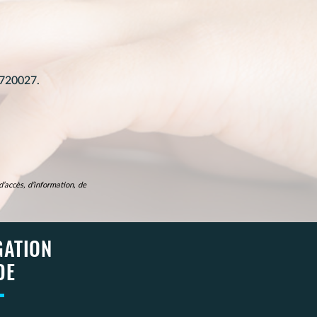
1720027.
’accès, d’information, de
GATION
DE