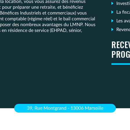
 la location, vous vous assurez des revenus
Invest
our préparer une retraite, et bénéficiez
La fis
(Bénéfices Industriels et commerciaux) vous
t comptable (régime réel) et le bail commercial
Les av
 disposer des nombreux avantages du LMNP. Nous
Reven
 en résidence de service (EHPAD, sénior,
RECE
PROG
39, Rue Montgrand - 13006 Marseille