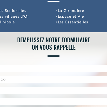
es Senioriales
La Girandière
es villages d’Or
Espace et Vie
linipole
Les Essentielles
REMPLISSEZ NOTRE FORMULAIRE
ON VOUS RAPPELLE