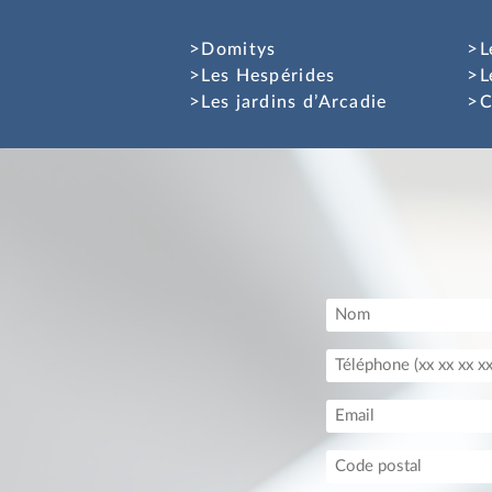
Domitys
L
Les Hespérides
L
Les jardins d’Arcadie
C