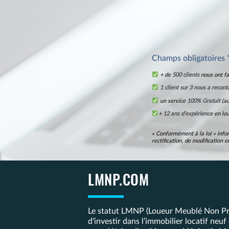
Champs obligatoires 
+ de
500 clients
nous ont fa
1 client sur 3 nous a recont
un service
100% Gratuit
(au
+
12 ans d’expérience
en lo
« Conformément à la loi « infor
rectification, de modification
LMNP.COM
Le statut LMNP (Loueur Meublé Non Pro
d’investir dans l’immobilier locatif neu