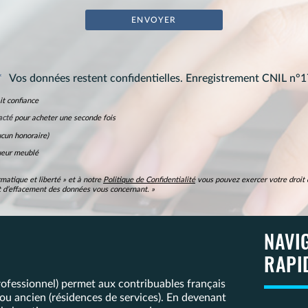
*
Vos données restent confidentielles. Enregistrement CNIL n°
it confiance
acté
pour acheter une seconde fois
cun honoraire)
ueur meublé
matique et liberté » et à notre
Politique de Confidentialité
vous pouvez exercer votre droit d
 et d’effacement des données vous concernant. »
NAVI
RAPI
fessionnel) permet aux contribuables français
f ou ancien (résidences de services). En devenant