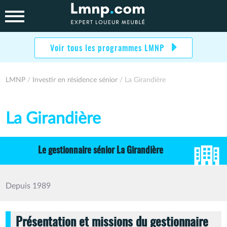
Skip
to
content
Voir tous les programmes LMNP
LMNP
/
Investir en résidence sénior
/ La Girandière
La Girandière
Le gestionnaire sénior La Girandière
Depuis 1989
Présentation et missions du gestionnaire