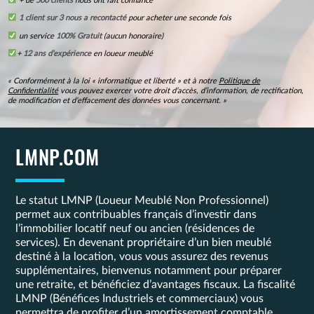
+ de
500 clients
nous ont fait confiance
1 client sur 3 nous a recontacté
pour acheter une seconde fois
un service
100% Gratuit
(aucun honoraire)
+
12 ans d’expérience
en loueur meublé
« Conformément à la loi « informatique et liberté » et à notre
Politique de
Confidentialité
vous pouvez exercer votre droit d’accès, d’information, de rectification,
de modification et d’effacement des données vous concernant. »
LMNP.COM
Le statut LMNP (Loueur Meublé Non Professionnel)
permet aux contribuables français d’investir dans
l’immobilier locatif neuf ou ancien (résidences de
services). En devenant propriétaire d’un bien meublé
destiné à la location, vous vous assurez des revenus
supplémentaires, bienvenus notamment pour préparer
une retraite, et bénéficiez d’avantages fiscaux. La fiscalité
LMNP (Bénéfices Industriels et commerciaux) vous
permettra de profiter d’un amortissement comptable