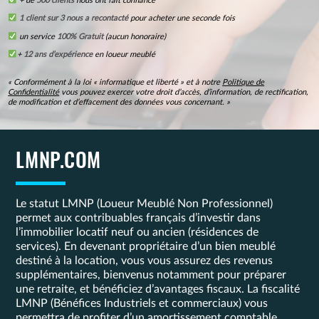
+ de
500 clients
nous ont fait confiance
1 client sur 3 nous a recontacté
pour acheter une seconde fois
un service
100% Gratuit
(aucun honoraire)
+
12 ans d’expérience
en loueur meublé
« Conformément à la loi « informatique et liberté » et à notre
Politique de
Confidentialité
vous pouvez exercer votre droit d’accès, d’information, de rectification,
de modification et d’effacement des données vous concernant. »
LMNP.COM
Le statut LMNP (Loueur Meublé Non Professionnel)
permet aux contribuables français d’investir dans
l’immobilier locatif neuf ou ancien (résidences de
services). En devenant propriétaire d’un bien meublé
destiné à la location, vous vous assurez des revenus
supplémentaires, bienvenus notamment pour préparer
une retraite, et bénéficiez d’avantages fiscaux. La fiscalité
LMNP (Bénéfices Industriels et commerciaux) vous
permettra de profiter d’un amortissement comptable