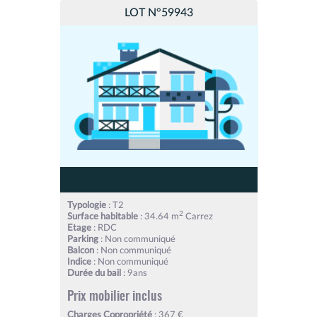
LOT N°59943
Typologie
: T2
2
Surface habitable
: 34.64 m
Carrez
Etage
: RDC
Parking
: Non communiqué
Balcon
: Non communiqué
Indice
: Non communiqué
Durée du bail
: 9ans
Prix mobilier inclus
Charges Copropriété
: 367 €