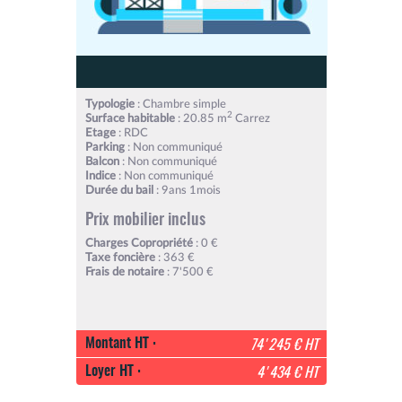
Typologie
: Chambre simple
2
Surface habitable
: 20.85 m
Carrez
Etage
: RDC
Parking
: Non communiqué
Balcon
: Non communiqué
Indice
: Non communiqué
Durée du bail
: 9ans 1mois
Prix mobilier inclus
Charges Copropriété
: 0 €
Taxe foncière
: 363 €
Frais de notaire
: 7'500 €
Montant HT :
74'245 € HT
Loyer HT :
4'434 € HT