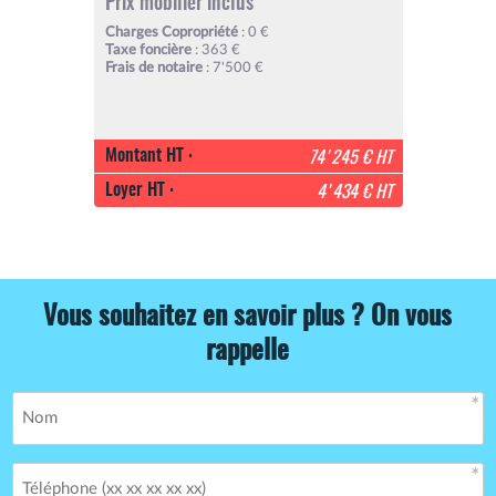
Prix mobilier inclus
Charges Copropriété
: 0 €
Taxe foncière
: 363 €
Frais de notaire
: 7'500 €
Montant HT :
74'245 € HT
Loyer HT :
4'434 € HT
Vous souhaitez en savoir plus ? On vous
rappelle