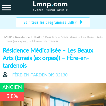
Skip
to
content
Voir tous les programmes LMNP
LMNP
/
Résidence EHPAD
/ Résidence Médicalisée – Les Beaux Arts
(Emeis (ex orpea)) – FÈre-en-tardenois
Résidence Médicalisée – Les Beaux
Arts (Emeis (ex orpea)) – FÈre-en-
tardenois
FÈRE-EN-TARDENOIS
02130
ANCIEN
5,8%