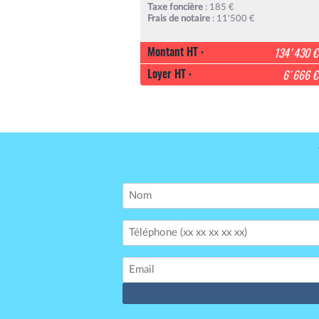
Taxe foncière
: 185 €
Frais de notaire
: 11'500 €
Montant HT :
134'430 €
Loyer HT :
6'666 €