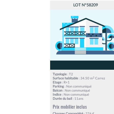
LOT N°58209
Typologie
: T2
2
Surface habitable
: 34.50 m
Carrez
Etage
: R+1
Parking
: Non communiqué
Balcon
: Non communiqué
Indice
: Non communiqué
Durée du bail
: 11ans
Prix mobilier inclus
Charges Copropriété
: 276 €