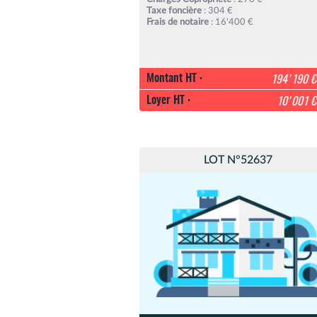
Taxe foncière
: 304 €
Frais de notaire
: 16'400 €
Montant HT :
194'190 €
Loyer HT :
10'001 €
LOT N°52637