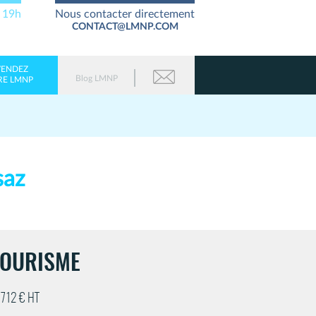
à 19h
Nous contacter directement
CONTACT@LMNP.COM
VENDEZ
Blog LMNP
RE LMNP
saz
TOURISME
'712 € HT