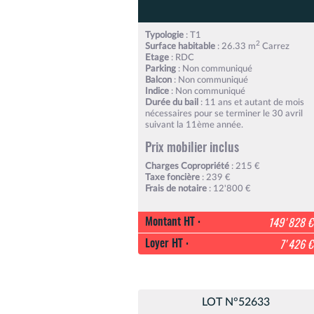
Typologie
: T1
2
Surface habitable
: 26.33 m
Carrez
Etage
: RDC
Parking
: Non communiqué
Balcon
: Non communiqué
Indice
: Non communiqué
Durée du bail
: 11 ans et autant de mois
nécessaires pour se terminer le 30 avril
suivant la 11ème année.
Prix mobilier inclus
Charges Copropriété
: 215 €
Taxe foncière
: 239 €
Frais de notaire
: 12'800 €
Montant HT :
149'828 €
Loyer HT :
7'426 €
LOT N°52633