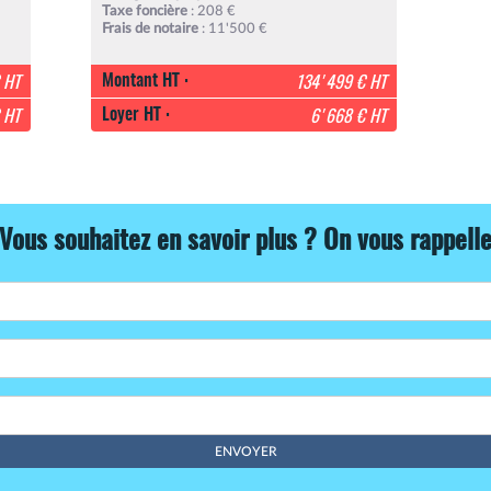
Taxe foncière
: 208 €
Frais de notaire
: 11'500 €
Montant HT :
 HT
134'499 € HT
Loyer HT :
 HT
6'668 € HT
Vous souhaitez en savoir plus ? On vous rappell