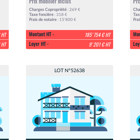
Prix mobilier inclus
Pri
Charges Copropriété
: 269 €
Cha
Taxe foncière
: 318 €
Tax
Frais de notaire
: 15'800 €
Fra
Montant HT :
Mon
 HT
185'754 € HT
Loyer HT :
Loy
 HT
9'201 € HT
LOT N°52638