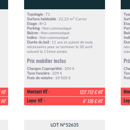
Typologie
: T1
Typ
2
Surface habitable
: 22.23 m
Carrez
Sur
Etage
: R+2
Eta
Parking
: Non communiqué
Par
Balcon
: Non communiqué
Bal
Indice
: Non communiqué
Ind
Durée du bail
: 11 ans et autant de mois
Dur
nécessaires pour se terminer le 30 avril
néc
suivant la 11ème année.
sui
Prix mobilier inclus
Pri
Charges Copropriété
: 204 €
Cha
Taxe foncière
: 209 €
Tax
Frais de notaire
: 10'500 €
Fra
Montant HT :
Mon
 HT
123'712 € HT
Loyer HT :
Loy
 HT
6'135 € HT
LOT N°52635