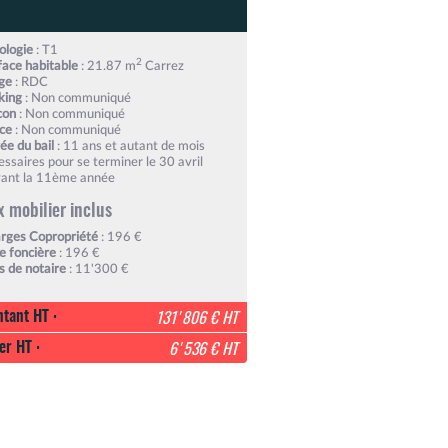
ologie
: T1
2
face habitable
: 21.87 m
Carrez
ge
: RDC
king
: Non communiqué
con
: Non communiqué
ice
: Non communiqué
ée du bail
: 11 ans et autant de mois
essaires pour se terminer le 30 avril
vant la 11ème année
x mobilier inclus
rges Copropriété
: 196 €
e foncière
: 196 €
is de notaire
: 11'300 €
tant HT :
131'806 € HT
er HT :
6'536 € HT