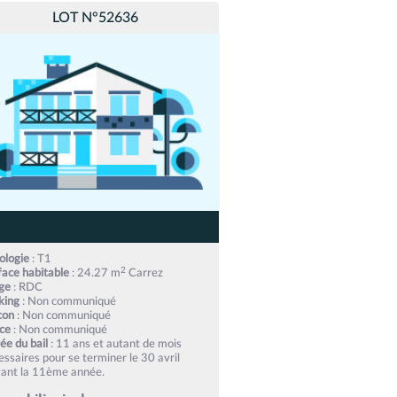
LOT N°52636
ologie
: T1
2
face habitable
: 24.27 m
Carrez
ge
: RDC
king
: Non communiqué
con
: Non communiqué
ice
: Non communiqué
ée du bail
: 11 ans et autant de mois
essaires pour se terminer le 30 avril
vant la 11ème année.