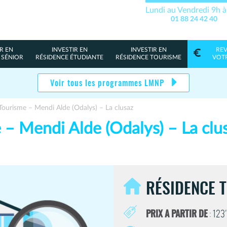
Lundi au Vendredi 9h 
01 88 24 42 40
R EN
INVESTIR EN
INVESTIR EN
RE
 SÉNIOR
RÉSIDENCE ÉTUDIANTE
RÉSIDENCE TOURISME
VOT
Voir tous les programmes LMNP
Tourisme – Mendi Alde (Odalys) – La clusaz
 – Mendi Alde (Odalys) – La clu
RÉSIDENCE 
PRIX A PARTIR DE
: 123