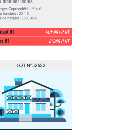
x mobilier inclus
rges Copropriété
: 204 €
e foncière
: 224 €
is de notaire
: 12'000 €
tant HT :
140'991 € HT
er HT :
6'989 € HT
LOT N°52632