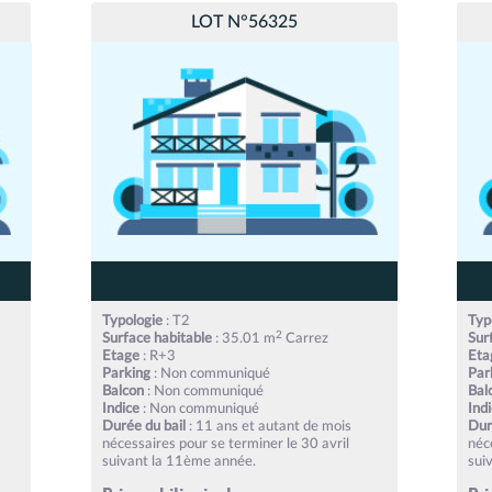
LOT N°56325
Typologie
: T2
Typ
2
Surface habitable
: 35.01 m
Carrez
Sur
Etage
: R+3
Eta
Parking
: Non communiqué
Par
Balcon
: Non communiqué
Bal
Indice
: Non communiqué
Ind
Durée du bail
: 11 ans et autant de mois
Dur
nécessaires pour se terminer le 30 avril
néc
suivant la 11ème année.
sui