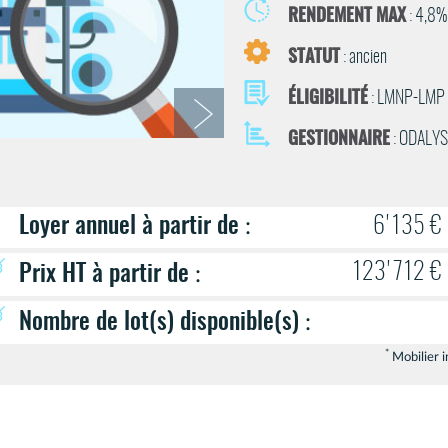
RENDEMENT MAX
: 4,8%
STATUT
: ancien
ÉLIGIBILITÉ
: LMNP-LMP
GESTIONNAIRE
: ODALYS
Loyer annuel à partir de
:
6'135 €
123'712 €
Prix HT à partir de
:
Nombre de lot(s) disponible(s)
:
*
Mobilier i