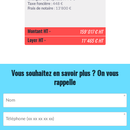
Taxe foncière
: 448 €
Frais de notaire
: 13'800 €
Montant HT :
159'017 € HT
Loyer HT :
11'465 € HT
Vous souhaitez en savoir plus ? On vous
rappelle