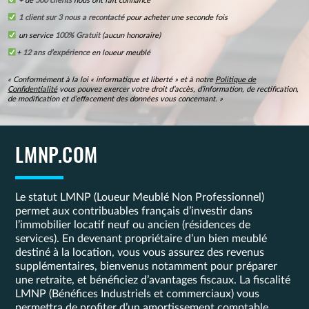
+ de
500 clients
nous ont fait confiance
1 client sur 3 nous a recontacté
pour acheter une seconde fois
un service
100% Gratuit
(aucun honoraire)
+
12 ans d’expérience
en loueur meublé
« Conformément à la loi « informatique et liberté » et à notre
Politique de
Confidentialité
vous pouvez exercer votre droit d’accès, d’information, de rectification,
de modification et d’effacement des données vous concernant. »
LMNP.COM
Le statut LMNP (Loueur Meublé Non Professionnel)
permet aux contribuables français d’investir dans
l’immobilier locatif neuf ou ancien (résidences de
services). En devenant propriétaire d’un bien meublé
destiné à la location, vous vous assurez des revenus
supplémentaires, bienvenus notamment pour préparer
une retraite, et bénéficiez d’avantages fiscaux. La fiscalité
LMNP (Bénéfices Industriels et commerciaux) vous
permettra de profiter d’un amortissement comptable