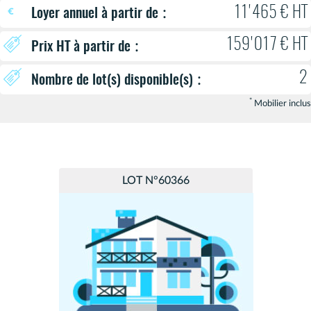
:
11'465 € HT
Loyer annuel à partir de
159'017 € HT
:
Prix HT à partir de
2
:
Nombre de lot(s) disponible(s)
*
Mobilier inclus
LOT N°60366