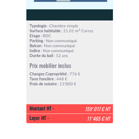
Typologie
: Chambre simple
2
Surface habitable
: 21.01 m
Carrez
Etage
: RDC
Parking
: Non communiqué
Balcon
: Non communiqué
Indice
: Non communiqué
Durée du bail
: 12 ans
Prix mobilier inclus
Charges Copropriété
: 776 €
Taxe foncière
: 448 €
Frais de notaire
: 13'800 €
Montant HT :
159'017 € HT
Loyer HT :
11'465 € HT