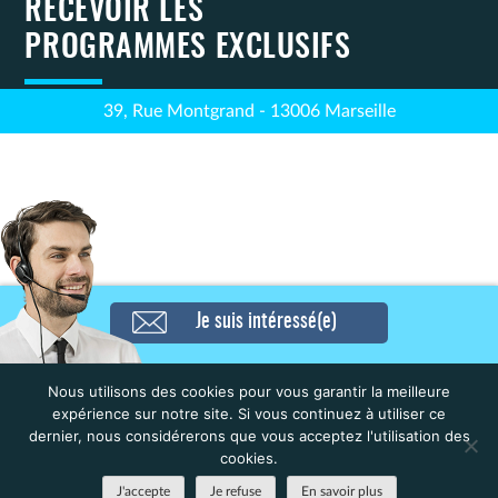
RECEVOIR LES
PROGRAMMES EXCLUSIFS
39, Rue Montgrand - 13006 Marseille
Je suis intéressé(e)
Navigation
Résidence Médicalisée – La Villa
Résidence Etudiante – Le Quai
des Poètes (Lna sante) –
(Les belles annees) – Mulhouse
de
Marseille
Nous utilisons des cookies pour vous garantir la meilleure
l’article
expérience sur notre site. Si vous continuez à utiliser ce
dernier, nous considérerons que vous acceptez l'utilisation des
cookies.
J'accepte
Je refuse
En savoir plus