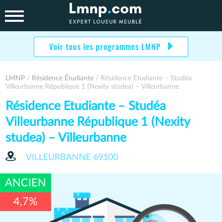
Skip
to
content
Voir tous les programmes LMNP
LMNP
/
Résidence Étudiante
/ Résidence Etudiante – Studéa
Villeurbanne République 1 (Nexity studea) – Villeurbanne
Résidence Etudiante – Studéa
Villeurbanne République 1 (Nexity
studea) – Villeurbanne
VILLEURBANNE
69100
ANCIEN
4,7%