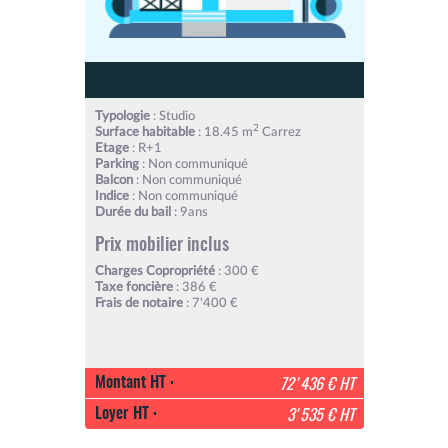
Typologie
: Studio
2
Surface habitable
: 18.45 m
Carrez
Etage
: R+1
Parking
: Non communiqué
Balcon
: Non communiqué
Indice
: Non communiqué
Durée du bail
: 9ans
Prix mobilier inclus
Charges Copropriété
: 300 €
Taxe foncière
: 386 €
Frais de notaire
: 7'400 €
Montant HT :
72'436 € HT
Loyer HT :
3'535 € HT