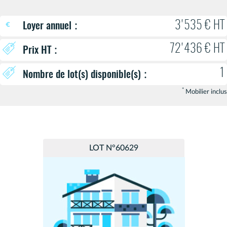
:
3'535 € HT
Loyer annuel
72'436 € HT
:
Prix HT
1
:
Nombre de lot(s) disponible(s)
*
Mobilier inclus
LOT N°60629