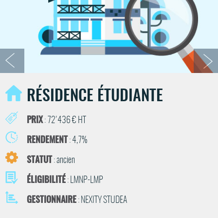
RÉSIDENCE ÉTUDIANTE
PRIX
: 72'436 € HT
RENDEMENT
: 4,7%
STATUT
: ancien
ÉLIGIBILITÉ
: LMNP-LMP
GESTIONNAIRE
: NEXITY STUDEA