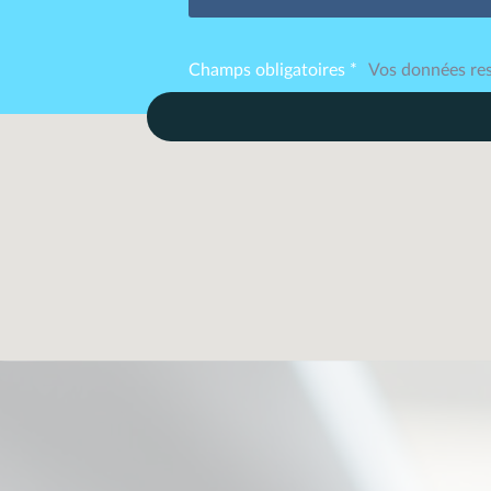
Champs obligatoires *
Vos données res