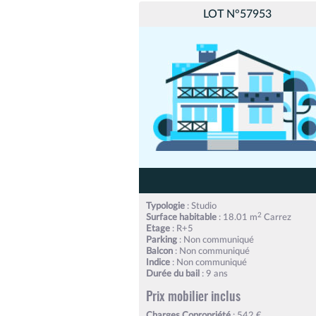
LOT N°57953
Typologie
: Studio
2
Surface habitable
: 18.01 m
Carrez
Etage
: R+5
Parking
: Non communiqué
Balcon
: Non communiqué
Indice
: Non communiqué
Durée du bail
: 9 ans
Prix mobilier inclus
Charges Copropriété
: 542 €