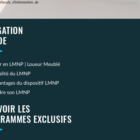
’accès, d’information, de
GATION
DE
ir en LMNP | Loueur Meublé
calité du LMNP
antages du dispositif LMNP
dre son LMNP
VOIR LES
RAMMES EXCLUSIFS