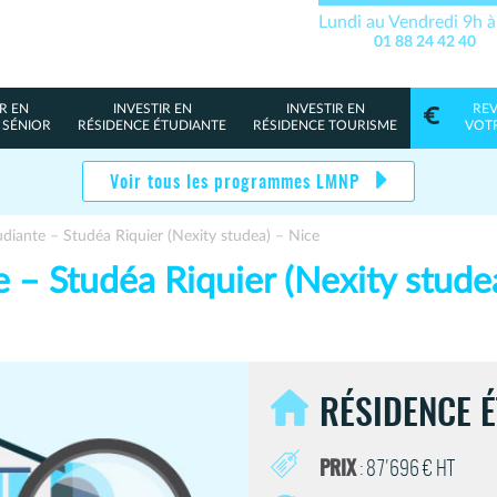
Lundi au Vendredi 9h 
01 88 24 42 40
R EN
INVESTIR EN
INVESTIR EN
RE
 SÉNIOR
RÉSIDENCE ÉTUDIANTE
RÉSIDENCE TOURISME
VOT
Voir tous les programmes LMNP
diante – Studéa Riquier (Nexity studea) – Nice
 – Studéa Riquier (Nexity stude
RÉSIDENCE 
PRIX
: 87'696 € HT