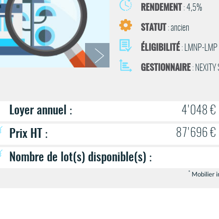
RENDEMENT
: 4,5%
STATUT
: ancien
ÉLIGIBILITÉ
: LMNP-LMP
GESTIONNAIRE
: NEXITY
Loyer annuel
:
4'048 €
87'696 €
Prix HT
:
Nombre de lot(s) disponible(s)
:
*
Mobilier i