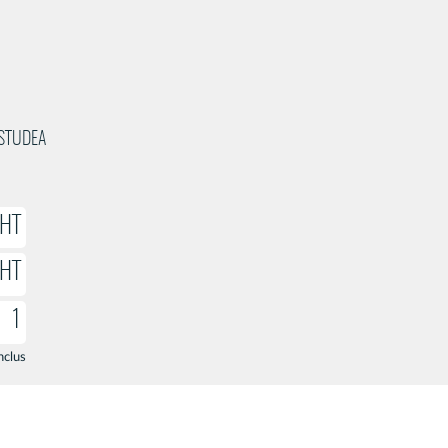
 STUDEA
 HT
 HT
1
nclus