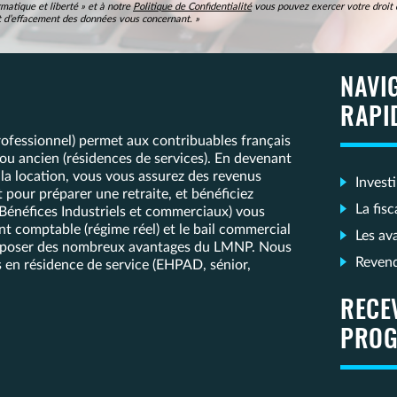
matique et liberté » et à notre
Politique de Confidentialité
vous pouvez exercer votre droit d
 et d’effacement des données vous concernant. »
NAVI
RAPI
fessionnel) permet aux contribuables français
f ou ancien (résidences de services). En devenant
 la location, vous vous assurez des revenus
Invest
our préparer une retraite, et bénéficiez
La fis
(Bénéfices Industriels et commerciaux) vous
t comptable (régime réel) et le bail commercial
Les av
 disposer des nombreux avantages du LMNP. Nous
Reven
 en résidence de service (EHPAD, sénior,
RECE
PROG