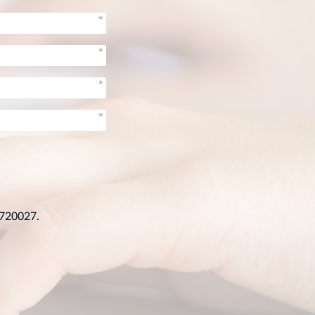
1720027.