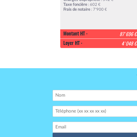
Taxe foncière
: 602 €
Frais de notaire
: 7'900 €
Montant HT :
87'696 €
Loyer HT :
4'048 €