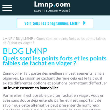
Skip
to
content
Voir tous les programmes LMNP
LMNP
/
Blog LMNP
/ Quels sont les points forts et les points faibles
de l’achat en viager ?
BLOG LMNP
Quels sont les points forts et les points
faibles de l’achat en viager ?
L’immobilier fait partie des meilleurs investissements jamais
observés. La raison se cachant derrière cela est le fait qu’il
existe différentes options et solutions permettant d’effectuer
un investissement en immobilier.
Parmi elles, il est possible de citer l’achat en viager. Vous en
avez sans doute déjà entendu parler et il est important de
savoir que cette alternative peut présenter de nombreux