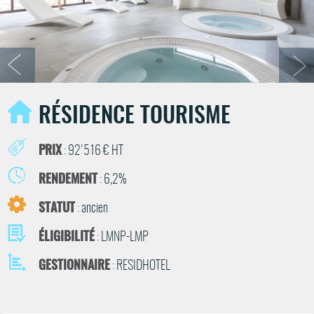
RÉSIDENCE TOURISME
PRIX
: 92'516 € HT
RENDEMENT
: 6,2%
STATUT
: ancien
ÉLIGIBILITÉ
: LMNP-LMP
GESTIONNAIRE
: RESIDHOTEL