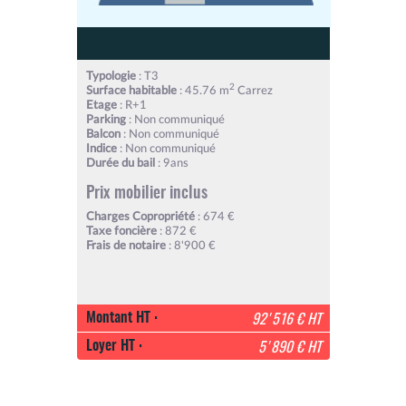
Typologie
: T3
2
Surface habitable
: 45.76 m
Carrez
Etage
: R+1
Parking
: Non communiqué
Balcon
: Non communiqué
Indice
: Non communiqué
Durée du bail
: 9ans
Prix mobilier inclus
Charges Copropriété
: 674 €
Taxe foncière
: 872 €
Frais de notaire
: 8'900 €
Montant HT :
92'516 € HT
Loyer HT :
5'890 € HT