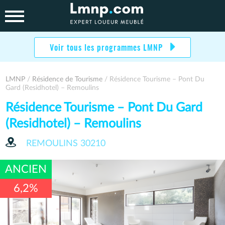
Skip
to
content
Voir tous les programmes LMNP
LMNP
/
Résidence de Tourisme
/ Résidence Tourisme – Pont Du
Gard (Residhotel) – Remoulins
Résidence Tourisme – Pont Du Gard
(Residhotel) – Remoulins
REMOULINS
30210
ANCIEN
6,2%