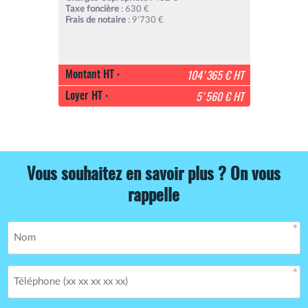
Taxe foncière
: 630 €
Frais de notaire
: 9'730 €
Montant HT :
104'365 € HT
Loyer HT :
5'560 € HT
Vous souhaitez en savoir plus ? On vous
rappelle