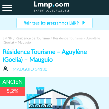
Skip
to
content
Voir tous les programmes LMNP
LMNP
/
Résidence de Tourisme
/ Résidence Tourisme – Aguylène
(Goelia) – Mauguio
Résidence Tourisme – Aguylène
(Goelia) – Mauguio
MAUGUIO
34130
ANCIEN
5,2%