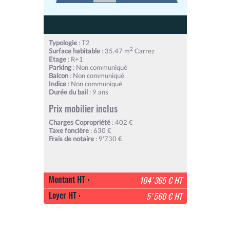
Typologie
: T2
2
Surface habitable
: 35.47 m
Carrez
Etage
: R+1
Parking
: Non communiqué
Balcon
: Non communiqué
Indice
: Non communiqué
Durée du bail
: 9 ans
Prix mobilier inclus
Charges Copropriété
: 402 €
Taxe foncière
: 630 €
Frais de notaire
: 9'730 €
Montant HT :
104'365 € HT
Loyer HT :
5'560 € HT