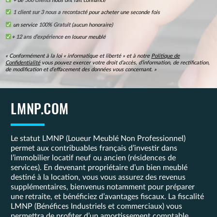
+ de
500 clients
nous ont fait confiance
1 client sur 3 nous a recontacté
pour acheter une seconde fois
un service
100% Gratuit
(aucun honoraire)
+
12 ans d’expérience
en loueur meublé
« Conformément à la loi « informatique et liberté » et à notre
Politique de
Confidentialité
vous pouvez exercer votre droit d’accès, d’information, de rectification,
de modification et d’effacement des données vous concernant. »
LMNP.COM
Le statut LMNP (Loueur Meublé Non Professionnel)
permet aux contribuables français d’investir dans
l’immobilier locatif neuf ou ancien (résidences de
services). En devenant propriétaire d’un bien meublé
destiné à la location, vous vous assurez des revenus
supplémentaires, bienvenus notamment pour préparer
une retraite, et bénéficiez d’avantages fiscaux. La fiscalité
LMNP (Bénéfices Industriels et commerciaux) vous
permettra de profiter d’un amortissement comptable