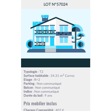
LOT N°57024
Typologie
: T2
2
Surface habitable
: 34.31 m
Carrez
Etage
: R+2
Parking
: Non communiqué
Balcon
: Non communiqué
Indice
: Non communiqué
Durée du bail
: 9 ans
Prix mobilier inclus
Charges Copropriété
: 402 €