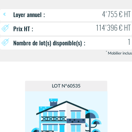
:
4'755 € HT
Loyer annuel
114'396 € HT
:
Prix HT
1
:
Nombre de lot(s) disponible(s)
*
Mobilier inclus
LOT N°60535