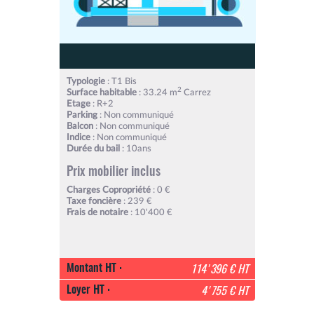
Typologie
: T1 Bis
2
Surface habitable
: 33.24 m
Carrez
Etage
: R+2
Parking
: Non communiqué
Balcon
: Non communiqué
Indice
: Non communiqué
Durée du bail
: 10ans
Prix mobilier inclus
Charges Copropriété
: 0 €
Taxe foncière
: 239 €
Frais de notaire
: 10'400 €
Montant HT :
114'396 € HT
Loyer HT :
4'755 € HT