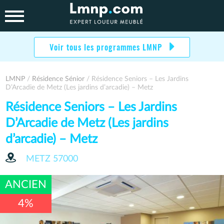
Skip
to
content
Voir tous les programmes LMNP
LMNP
/
Résidence Sénior
/ Résidence Seniors – Les Jardins
D’Arcadie de Metz (Les jardins d’arcadie) – Metz
Résidence Seniors – Les Jardins
D’Arcadie de Metz (Les jardins
d’arcadie) – Metz
METZ
57000
ANCIEN
4%