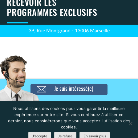
RECEVOIR LES
PROGRAMMES EXCLUSIFS
39, Rue Montgrand - 13006 Marseille
Je suis intéressé(e)
Navigation
Résidence Seniors – Les Jardins
Résidence Etudiante – Le
d’Arcadie (Les jardins d’arcadie)
Magister (Nemea) – Biot
de
– Nantes
Nous utilisons des cookies pour vous garantir la meilleure
l’article
expérience sur notre site. Si vous continuez à utiliser ce
dernier, nous considérerons que vous acceptez l'utilisation des
cookies.
J'accepte
Je refuse
En savoir plus