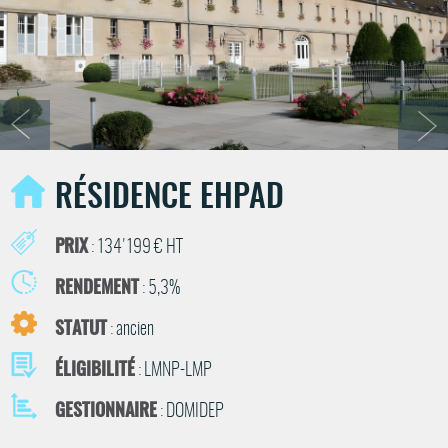
RÉSIDENCE EHPAD
PRIX
: 134'199 € HT
RENDEMENT
: 5,3%
STATUT
: ancien
ÉLIGIBILITÉ
: LMNP-LMP
GESTIONNAIRE
: DOMIDEP