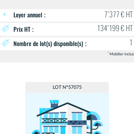
:
7'377 € HT
Loyer annuel
134'199 € HT
:
Prix HT
1
:
Nombre de lot(s) disponible(s)
*
Mobilier inclus
LOT N°57075