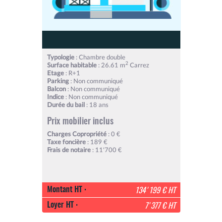
Typologie
: Chambre double
2
Surface habitable
: 26.61 m
Carrez
Etage
: R+1
Parking
: Non communiqué
Balcon
: Non communiqué
Indice
: Non communiqué
Durée du bail
: 18 ans
Prix mobilier inclus
Charges Copropriété
: 0 €
Taxe foncière
: 189 €
Frais de notaire
: 11'700 €
Montant HT :
134'199 € HT
Loyer HT :
7'377 € HT