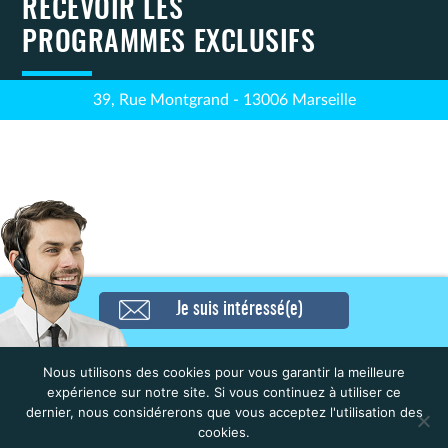
RECEVOIR LES
PROGRAMMES EXCLUSIFS
39, Rue Montgrand - 13006 Marseille
Navigation
Résidence Affaires – PARIS
Résidence Affaires – Aparthotel
Je suis intéressé(e)
QUAI DE MARNE (Vacanceole)
ADAGIO Paris 19ème Cité de la
de
– Nogent sur marne
Musique (Bnp paribas
residences services) – Paris
l’article
Nous utilisons des cookies pour vous garantir la meilleure
expérience sur notre site. Si vous continuez à utiliser ce
dernier, nous considérerons que vous acceptez l'utilisation des
cookies.