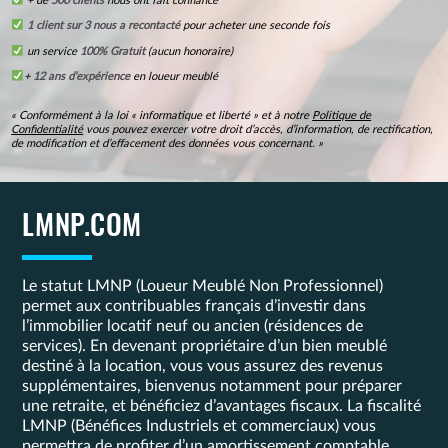
+ de
500 clients
nous ont fait confiance
1 client sur 3 nous a recontacté
pour acheter une seconde fois
un service
100% Gratuit
(aucun honoraire)
+
12 ans d’expérience
en loueur meublé
« Conformément à la loi « informatique et liberté » et à notre
Politique de
Confidentialité
vous pouvez exercer votre droit d’accès, d’information, de rectification,
de modification et d’effacement des données vous concernant. »
LMNP.COM
Le statut LMNP (Loueur Meublé Non Professionnel)
permet aux contribuables français d’investir dans
l’immobilier locatif neuf ou ancien (résidences de
services). En devenant propriétaire d’un bien meublé
destiné à la location, vous vous assurez des revenus
supplémentaires, bienvenus notamment pour préparer
une retraite, et bénéficiez d’avantages fiscaux. La fiscalité
LMNP (Bénéfices Industriels et commerciaux) vous
permettra de profiter d’un amortissement comptable