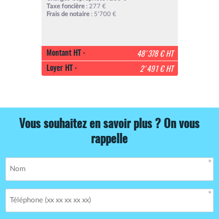
Taxe foncière
: 277 €
Frais de notaire
: 5'700 €
Montant HT :
48'378 € HT
Loyer HT :
2'491 € HT
Vous souhaitez en savoir plus ? On vous
rappelle