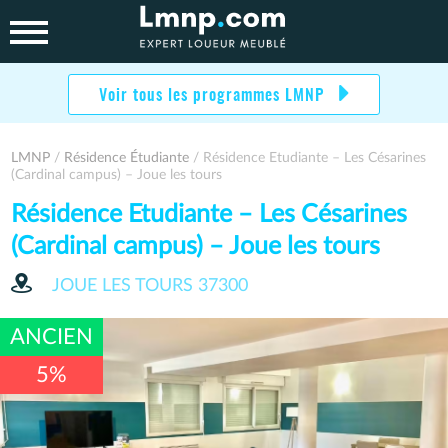
Skip
to
content
Voir tous les programmes LMNP
LMNP
/
Résidence Étudiante
/ Résidence Etudiante – Les Césarines
(Cardinal campus) – Joue les tours
Résidence Etudiante – Les Césarines
(Cardinal campus) – Joue les tours
JOUE LES TOURS
37300
ANCIEN
5%