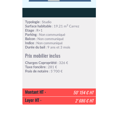
Typologie
: Studio
2
Surface habitable
: 19.21 m
Carrez
Etage
: R+1
Parking
: Non communiqué
Balcon
: Non communiqué
Indice
: Non communiqué
Durée du bail
: 9 ans et 3 mois
Prix mobilier inclus
Charges Copropriété
: 326 €
Taxe foncière
: 281 €
Frais de notaire
: 5'700 €
Montant HT :
50'154 € HT
Loyer HT :
2'686 € HT