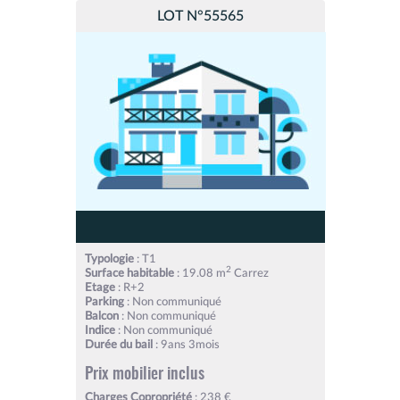
LOT N°55565
Typologie
: T1
2
Surface habitable
: 19.08 m
Carrez
Etage
: R+2
Parking
: Non communiqué
Balcon
: Non communiqué
Indice
: Non communiqué
Durée du bail
: 9ans 3mois
Prix mobilier inclus
Charges Copropriété
: 238 €