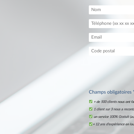
Champs obligatoires 
+ de
500 clients
nous ont fa
1 client sur 3 nous a recont
un service
100% Gratuit
(au
+
12 ans d’expérience
en lo