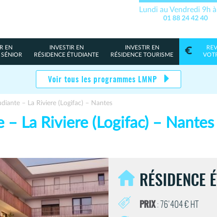
Lundi au Vendredi 9h 
01 88 24 42 40
R EN
INVESTIR EN
INVESTIR EN
RE
 SÉNIOR
RÉSIDENCE ÉTUDIANTE
RÉSIDENCE TOURISME
VOT
Voir tous les programmes LMNP
diante – La Riviere (Logifac) – Nantes
 – La Riviere (Logifac) – Nantes
RÉSIDENCE 
PRIX
: 76'404 € HT