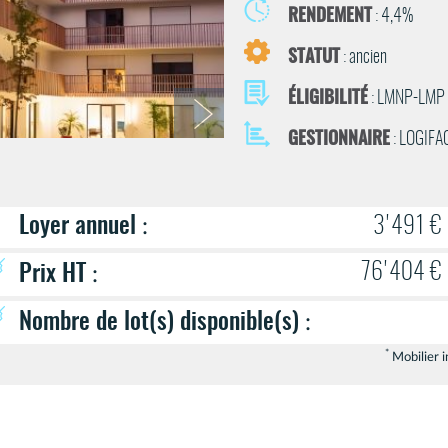
RENDEMENT
: 4,4%
STATUT
: ancien
ÉLIGIBILITÉ
: LMNP-LMP
GESTIONNAIRE
: LOGIFA
Loyer annuel
:
3'491 €
76'404 €
Prix HT
:
Nombre de lot(s) disponible(s)
:
*
Mobilier i