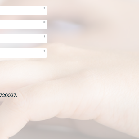
1720027.