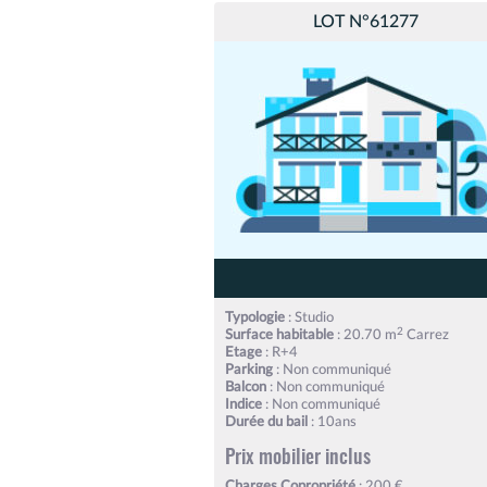
LOT N°61277
Typologie
: Studio
2
Surface habitable
: 20.70 m
Carrez
Etage
: R+4
Parking
: Non communiqué
Balcon
: Non communiqué
Indice
: Non communiqué
Durée du bail
: 10ans
Prix mobilier inclus
Charges Copropriété
: 200 €