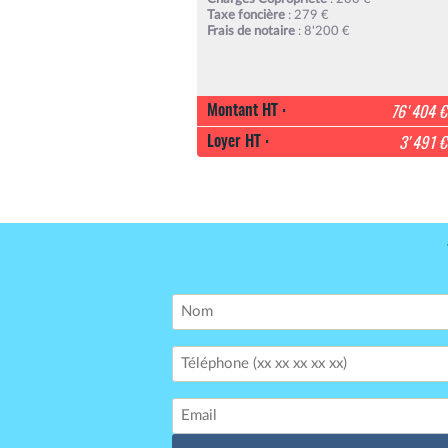
Taxe foncière
: 279 €
Frais de notaire
: 8'200 €
Montant HT :
76'404 €
Loyer HT :
3'491 €