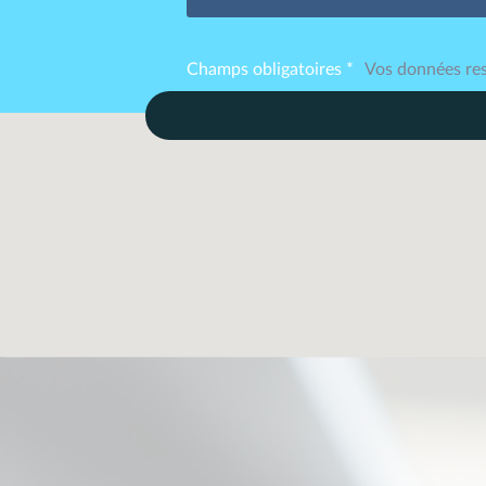
Champs obligatoires *
Vos données res