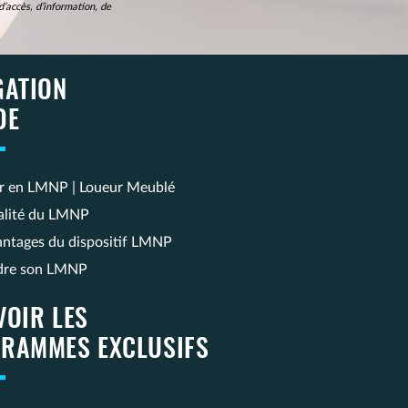
’accès, d’information, de
GATION
DE
ir en LMNP | Loueur Meublé
calité du LMNP
antages du dispositif LMNP
dre son LMNP
VOIR LES
RAMMES EXCLUSIFS