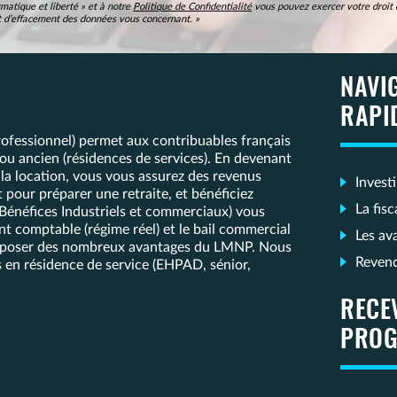
matique et liberté » et à notre
Politique de Confidentialité
vous pouvez exercer votre droit d
 et d’effacement des données vous concernant. »
NAVI
RAPI
fessionnel) permet aux contribuables français
f ou ancien (résidences de services). En devenant
 la location, vous vous assurez des revenus
Invest
our préparer une retraite, et bénéficiez
La fis
(Bénéfices Industriels et commerciaux) vous
t comptable (régime réel) et le bail commercial
Les av
 disposer des nombreux avantages du LMNP. Nous
Reven
 en résidence de service (EHPAD, sénior,
RECE
PROG