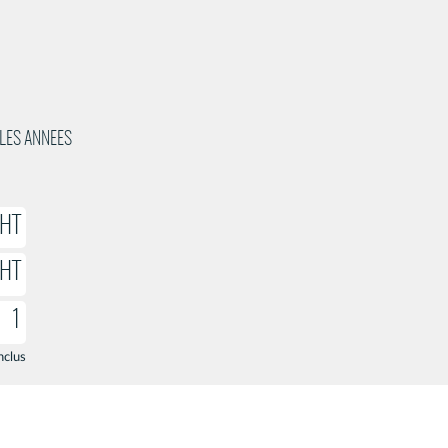
LLES ANNEES
 HT
 HT
1
nclus