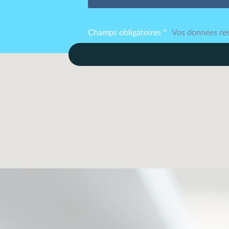
Champs obligatoires *
Vos données res