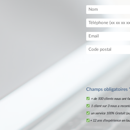
Champs obligatoires 
+ de
500 clients
nous ont fa
1 client sur 3 nous a recont
un service
100% Gratuit
(au
+
12 ans d’expérience
en lo