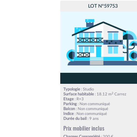
LOT N°59753
Typologie
: Studio
2
Surface habitable
: 18.12 m
Carrez
Etage
: R+3
Parking
: Non communiqué
Balcon
: Non communiqué
Indice
: Non communiqué
Durée du bail
: 9 ans
Prix mobilier inclus
Charges Copropriété
: 200 €