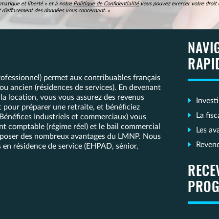
matique et liberté » et à notre
Politique de Confidentialité
vous pouvez exercer votre droit d
 et d’effacement des données vous concernant. »
NAVI
RAPI
fessionnel) permet aux contribuables français
f ou ancien (résidences de services). En devenant
 la location, vous vous assurez des revenus
Invest
our préparer une retraite, et bénéficiez
La fis
(Bénéfices Industriels et commerciaux) vous
t comptable (régime réel) et le bail commercial
Les av
 disposer des nombreux avantages du LMNP. Nous
Reven
 en résidence de service (EHPAD, sénior,
RECE
PROG