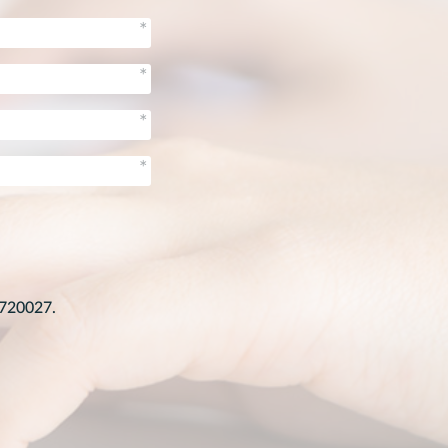
1720027.