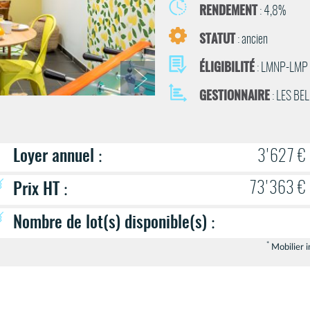
RENDEMENT
: 4,8%
STATUT
: ancien
ÉLIGIBILITÉ
: LMNP-LMP
GESTIONNAIRE
: LES BE
Loyer annuel
:
3'627 €
73'363 €
Prix HT
:
Nombre de lot(s) disponible(s)
:
*
Mobilier i