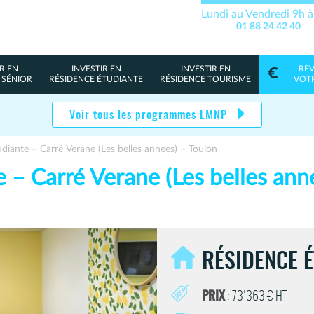
Lundi au Vendredi 9h 
01 88 24 42 40
R EN
INVESTIR EN
INVESTIR EN
RE
 SÉNIOR
RÉSIDENCE ÉTUDIANTE
RÉSIDENCE TOURISME
VOT
Voir tous les programmes LMNP
diante – Carré Verane (Les belles annees) – Toulon
 – Carré Verane (Les belles ann
RÉSIDENCE 
PRIX
: 73'363 € HT