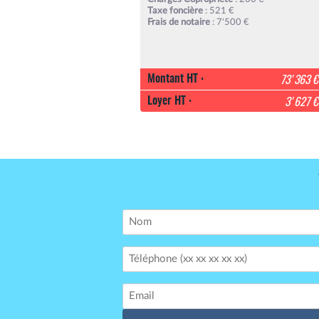
Taxe foncière
: 521 €
Frais de notaire
: 7'500 €
Montant HT :
73'363 €
Loyer HT :
3'627 €