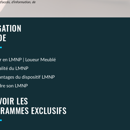
’accès, d’information, de
GATION
DE
ir en LMNP | Loueur Meublé
calité du LMNP
antages du dispositif LMNP
dre son LMNP
VOIR LES
RAMMES EXCLUSIFS