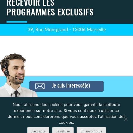
RECEVOIR LES
PROGRAMMES EXCLUSIFS
39, Rue Montgrand - 13006 Marseille
Je suis intéressé(e)
Navigation
Résidence Etudiante – CERGY
Résidence Médicalisée –
UNIVERSITE 1 (LE CENTAURE)
Zoppola (Domidep) – Tonneins
de
(Nexity studea) – Cergy
Nous utilisons des cookies pour vous garantir la meilleure
l’article
expérience sur notre site. Si vous continuez à utiliser ce
dernier, nous considérerons que vous acceptez l'utilisation des
cookies.
J'accepte
Je refuse
En savoir plus