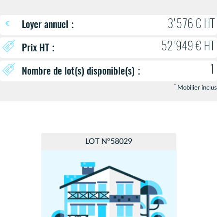
:
3'576 € HT
Loyer annuel
52'949 € HT
:
Prix HT
1
:
Nombre de lot(s) disponible(s)
*
Mobilier inclus
LOT N°58029