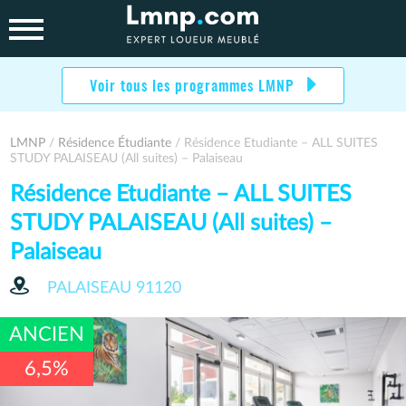
Skip
to
content
Voir tous les programmes LMNP
LMNP
/
Résidence Étudiante
/ Résidence Etudiante – ALL SUITES
STUDY PALAISEAU (All suites) – Palaiseau
Résidence Etudiante – ALL SUITES
STUDY PALAISEAU (All suites) –
Palaiseau
PALAISEAU
91120
ANCIEN
6,5%