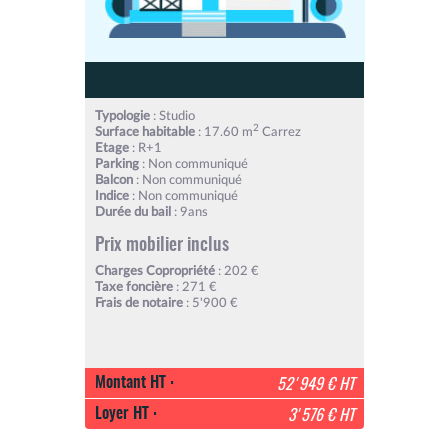
Typologie
: Studio
2
Surface habitable
: 17.60 m
Carrez
Etage
: R+1
Parking
: Non communiqué
Balcon
: Non communiqué
Indice
: Non communiqué
Durée du bail
: 9ans
Prix mobilier inclus
Charges Copropriété
: 202 €
Taxe foncière
: 271 €
Frais de notaire
: 5'900 €
Montant HT :
52'949 € HT
Loyer HT :
3'576 € HT