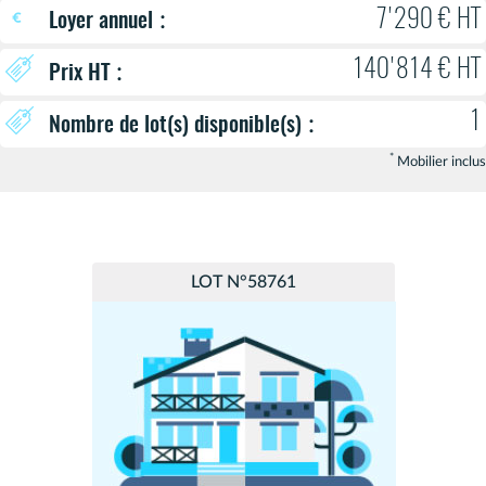
:
7'290 € HT
Loyer annuel
140'814 € HT
:
Prix HT
1
:
Nombre de lot(s) disponible(s)
*
Mobilier inclus
LOT N°58761